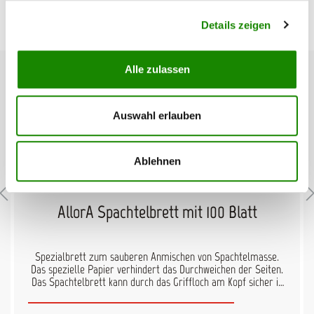
Details zeigen
Produktgalerie überspringen
Passendes Zubehör
Alle zulassen
Auswahl erlauben
Ablehnen
AllorA Spachtelbrett mit 100 Blatt
Spezialbrett zum sauberen Anmischen von Spachtelmasse.
Das spezielle Papier verhindert das Durchweichen der Seiten.
Das Spachtelbrett kann durch das Griffloch am Kopf sicher in
der Hand gehalten werden. 100 Blatt, seitlich umleimt 25 x 21
cm Mischfläche