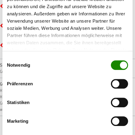
GHS07 - Ausrufezeichen: Gesundheitsgefahr
zu können und die Zugriffe auf unsere Website zu
analysieren. Außerdem geben wir Informationen zu Ihrer
Verwendung unserer Website an unsere Partner für
GHS08 - Gesundheitsgefahr: Ernste Gesundheitsgefahr
soziale Medien, Werbung und Analysen weiter. Unsere
Partner führen diese Informationen möglicherweise mit
weiteren Daten zusammen, die Sie ihnen bereitgestellt
GHS09 - Umwelt: Umweltgefährlich
haben oder die sie im Rahmen Ihrer Nutzung der Dienste
gesammelt haben.
Einwilligungsauswahl
Notwendig
Signalwort
Gefahr!
Präferenzen
Gefahrenhinweise
H226: Flüssigkeit und Dampf entzündbar.
H302: Gesundheitsschädlich bei Verschlucken.
H315: Verursacht Hautreizungen.
H319: Verursacht schwere Augenreizung.
H332:
Statistiken
Gesundheitsschädlich bei Einatmen.
H372: Schädigt die Organe bei längerer oder
wiederholter Exposition .
H411: Giftig für Wasserorganismen, mit langfristiger Wirkung.
Marketing