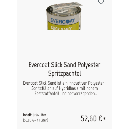
Polyesterspachtel ACHTUNG: Beim Einsatz auf
TPO (Thermoplast-Kunststoffe wie z.B. PP)
sollte so viel OEM-Material wie möglich erhalten
bleiben und die Oberfläche vor Applikation des
Materials durch Beflammung oxidiert werden.
Evercoat Slick Sand Polyester
Spritzpachtel
Evercoat Slick Sand ist ein innovativer Polyester-
Spritzfüller auf Hybridbasis mit hohem
Feststoffanteil und hervorragenden
Fülleigenschaften, ideal für Projekte, die einen
besonders hohen Materialaufbau erfordern. Mit
100-150 μm in nur einer Schicht ist Slick Sand
perfekt für Restaurations- und
Inhalt:
0.94 Liter
52,60 €*
Spezialanfertigungen, Holzverarbeitung, Guss-
(55,96 €* / 1 Liter)
und Modellbau sowie den Marinebereich