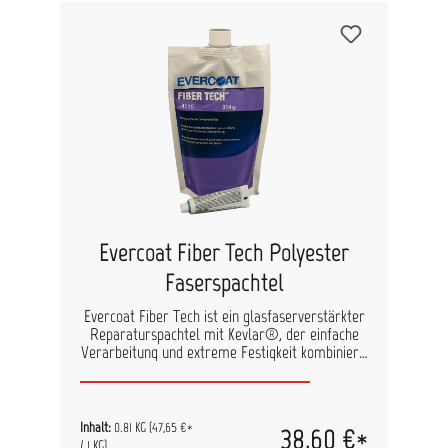
Evercoat Fiber Tech Polyester
Faserspachtel
Evercoat Fiber Tech ist ein glasfaserverstärkter
Reparaturspachtel mit Kevlar®, der einfache
Verarbeitung und extreme Festigkeit kombiniert.
Die kurzen High-Tech-Fasern ermöglichen einen
gleichmäßigen Auftrag wie bei einem
herkömmlichen Polyesterspachtel. Der
Kevlar®-Zusatz verleiht dem Produkt
Inhalt:
0.81 KG
(47,65 €*
38,60 €*
besondere Stabilität, ideal für die Reparatur von
/ 1 KG)