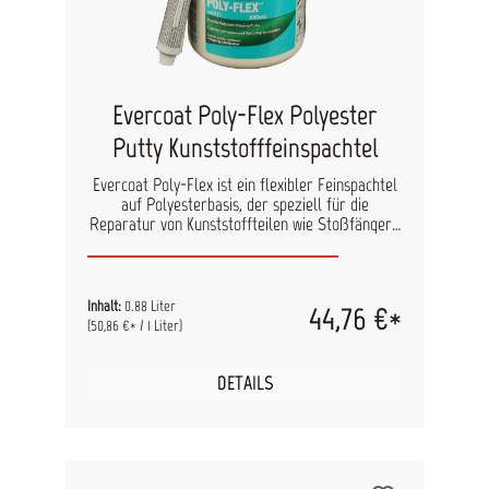
Evercoat Poly-Flex Polyester
Putty Kunststofffeinspachtel
Evercoat Poly-Flex ist ein flexibler Feinspachtel
auf Polyesterbasis, der speziell für die
Reparatur von Kunststoffteilen wie Stoßfängern
entwickelt wurde. Dank seiner hohen Flexibilität
und ausgezeichneten Haftungseigenschaften
eignet sich Poly-Flex ideal für flexible
Kunststoffteile. Die geringe Viskosität und
Inhalt:
0.88 Liter
44,76 €*
selbstnivellierenden Eigenschaften garantieren
(50,86 €* / 1 Liter)
einen gleichmäßigen, porenfreien Auftrag und
sorgen für ultrafeine Übergänge. Poly-Flex kann
auf starren und flexiblen Kunststoffen,
DETAILS
Komposit-Kunststoffen, SMC-
Verbundwerkstoffen sowie auf Polyesterspachtel
verwendet werden. Untergründe: Hart-
Kunststoff Flexibler-Kunststoff Komposit-
Kunststoff SMC-Verbundwerkstoff