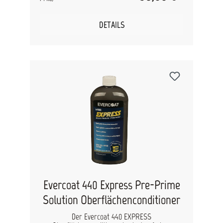
starren Karosserieteilen wie Kotflügeln,
Frontschürzen, Motorhauben und Spoilern. Dank
der ZNX-7-Technologie bietet Fiber Tech
DETAILS
exzellente Haftung auf Aluminium, SMC-
Verbundwerkstoffen und Metalloberflächen.
Seine besondere Dichte verhindert Rissbildung
und minimiert die Abzeichnung von
Reparaturstellen und Nähten. Untergründe:
OEM-Lack Stahl galvanisierter Stahl verzinkter
Stahl Aluminium Komposit-Kunststoff Hart-
Kunststoff SMC-Verbundwerkstoff
Polyesterspachtel
Evercoat 440 Express Pre-Prime
Solution Oberflächenconditioner
Der Evercoat 440 EXPRESS