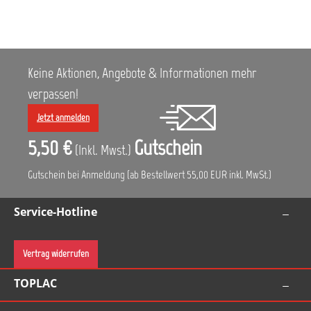
16 - 20 Min. und kann dann geschliffen werden.
geeignete Untergründe: Stahl Edelstahl SMC-
Verbundwerkstoff Glasfaser verzinkter Stahl
Aluminium geschliffener OEM-Lack Silikon-
Bronze-Schweißnähte Vorteile: allerneueste
Füllstoffgeneration verändert seine Farbe, wenn
Keine Aktionen, Angebote & Informationen mehr
er trocknet einfach zu Schleifen exzellente
verpassen!
Füllkraft hervorragende Haftung Enthält Styrol;
1,2,3,6-Tetrahydrophthalsäureanhydrid.Kann
Jetzt anmelden
allergische Reaktionen hervorrufen
5,50 €
Gutschein
(Inkl. Mwst.)
Gutschein bei Anmeldung (ab Bestellwert 55,00 EUR inkl. MwSt.)
Service-Hotline
Vertrag widerrufen
TOPLAC