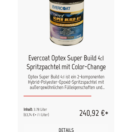
Evercoat Optex Super Build 4:1
Spritzpachtel mit Color-Change
Optex Super Build 4:1 ist ein 2-komponenten
Hybrid-Polyester-Epoxid-Spritzspachtel mit
außergewöhnlichen Fülleigenschaften und
patentierter 4:1 Mischungsverhältnis-
Technologie. Mit einer Schichtdicke von 100-200
μm ist er ideal für Restaurierungs- und
Instandsetzungsarbeiten. Der Spritzspachtel ist
Inhalt:
3.78 Liter
240,92 €*
bei der Applikation Rosa und wechselt beim
(63,74 €* / 1 Liter)
Schleifen die Farbe zu Grau, was hohe Stellen
sichtbar macht und tiefe Kratzer und
Vertiefungen rosa belässt. Das Produkt lässt sich
DETAILS