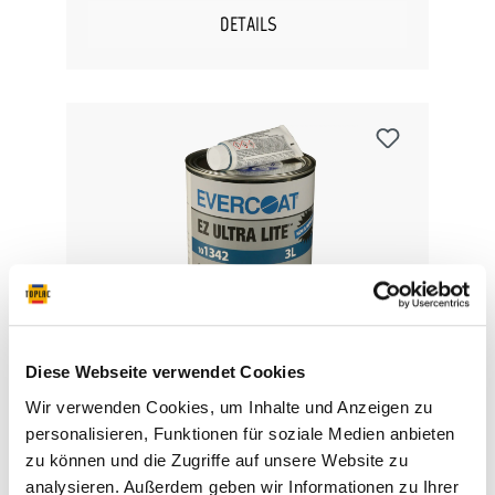
geeignet. Dieser Grundierfüller, erzeugt eine
glatte, schrumpffreie Oberfläche, die sich durch
DETAILS
exzellente Schleifbarkeit auszeichnet. Slick Sand
haftet auf vielen Oberflächen und ermöglicht
mit geringem Schleifaufwand die perfekte
Vorbereitung für jedes Lacksystem, inklusive
Wasserbasislacken. Untergründe: OEM-Lack
Stahl galvanisierter Stahl Aluminium und
Polyesterspachtel.
Evercoat EZ Ultra Leichtspachtel
Diese Webseite verwendet Cookies
Wir verwenden Cookies, um Inhalte und Anzeigen zu
personalisieren, Funktionen für soziale Medien anbieten
Der Evercoat EZ ULTRA LITE ist ein ultraleichter
zu können und die Zugriffe auf unsere Website zu
Reparaturspachtel, der mit seiner
analysieren. Außerdem geben wir Informationen zu Ihrer
außergewöhnlichen Füllkraft und