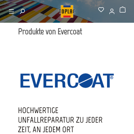
alt springen
Hersteller von A-Z
Evercoat
Warenkorb
Produkte von Evercoat
HOCHWERTIGE
UNFALLREPARATUR ZU JEDER
ZEIT, AN JEDEM ORT