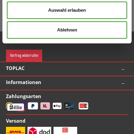
5,50 €
Gutschein
(Inkl. Mwst.)
Auswahl erlauben
Gutschein bei Anmeldung (ab Bestellwert 55,00 EUR inkl. MwSt.)
Ablehnen
Service-Hotline
Vertrag widerrufen
TOPLAC
Informationen
Zahlungsarten
Versand