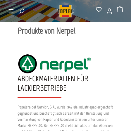
alt springen
Hersteller von A-Z
Nerpel
Warenkorb
Produkte von Nerpel
ABDECKMATERIALIEN FÜR
LACKIERBETRIEBE
Papelera del Nervión, S.A., wurde 1942 als Industriepapiergeschäft
gegründet und beschäftigt sich derzeit mit der Herstellung und
Vermarktung von Papier und Abdeckmaterialien unter unserer
Marke NERPEL®. Bei NERPEL® dreht sich alles um das Abdecken