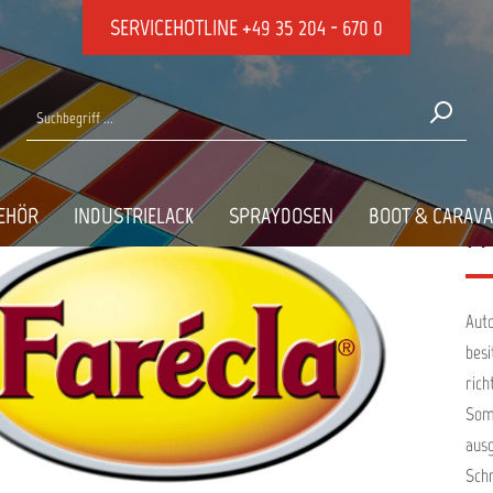
SERVICEHOTLINE
+49 35 204 - 670 0
te von Farecla
EHÖR
INDUSTRIELACK
SPRAYDOSEN
BOOT & CARAV
F
Auto
besi
rich
Som
ausg
Schm