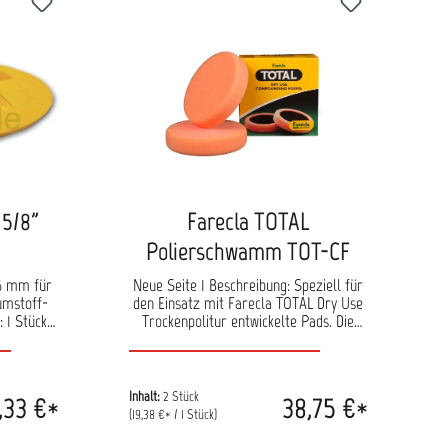
 5/8"
Farecla TOTAL
Polierschwamm TOT-CF
Neue Seite 1 Beschreibung: Speziell für
umstoff-
den Einsatz mit Farecla TOTAL Dry Use
Trockenpolitur entwickelte Pads. Die
echnik:
offenzellige Schaumstruktur
unterstützt die Kühlung der Oberfläche,
abgesetzter Schaum erleichtert die
Zentrierung des Klett-Tellers.
Inhalt:
2 Stück
,33 €*
38,75 €*
Versandeinheit: 2 Stück Maße: 152 mm x
(19,38 €* / 1 Stück)
30 mm