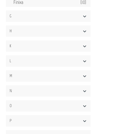
Finixa
(10)
Flex Elekrowerkzeuge GmbH
(15)
G
Freudenberg
(1)
H
K
L
M
N
O
P