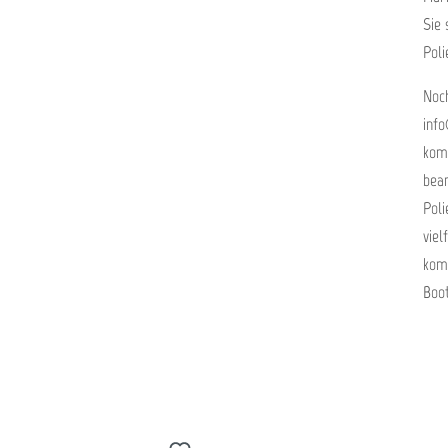
Sie 
Poli
Noch
info
kom
bean
Poli
viel
komp
Boot