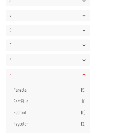
A
B
C
D
E
F
Farecla
(5)
FastPlus
(1)
Festool
(0)
Feycolor
(2)