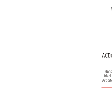
ACDe
Hand
ideal
Arbeit
unei
kei
Druck
liegt 
und g
an