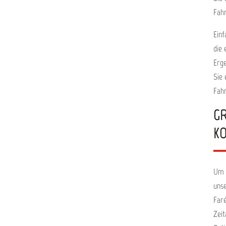
Fah
Einf
die 
Erge
Sie 
Fah
GR
O
Um I
unse
Faré
Zeit