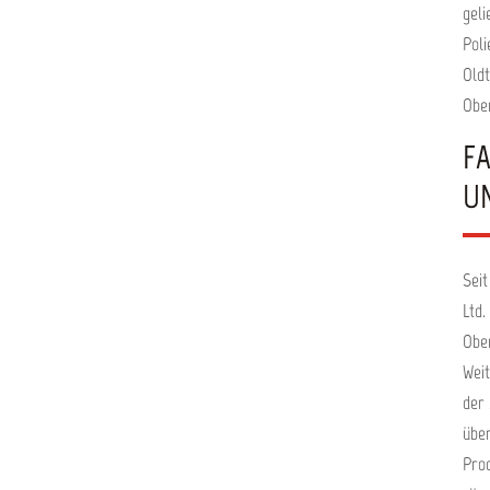
geli
Poli
Oldt
Obe
F
U
Seit
Ltd.
Ober
Wei
der 
über
Prod