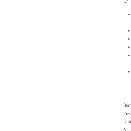
Onl
Durc
Zus
hint
Mark