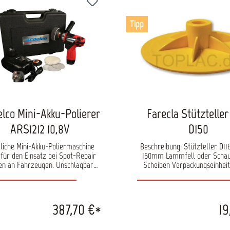
Tipp
lco Mini-Akku-Polierer
Farecla Stützteller
ARS1212 10,8V
D150
liche Mini-Akku-Poliermaschine
Beschreibung: Stützteller D116 mm für
 für den Einsatz bei Spot-Repair
150mm Lammfell oder Scha
en an Fahrzeugen. Unschlagbarer
Scheiben Verpackungseinheit: 1 Stück
Vorteil dieses Geräts ist der
Maße: 116 mm Verbindungst
ngeschränkte mobile Einsatz, da
kletthaftend 5/8"
ne Anschlüsse an Elektrik oder
luft benötigt werden. Das Gerät
387,70 €*
19
dank dem ergonomisch geformten
ummierten Handgriff sicher und
genehm in der Hand. Auch als