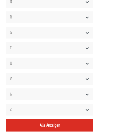
Q
R
S
T
U
V
W
Z
Alle Anzeigen