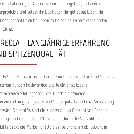
ebten Fahrzeuges. Kaufen Sie die leistungsfähigen Farécla
erprodukte und selbst Ihr Boot oder Ihr geliebtes Blech, Ihr
imer, bedankt sich bei Ihnen mit einer dauerhaft strahlenden
rfläche.
ARÉCLA – LANGJÄHRIGE ERFAHRUNG
ND SPITZENQUALITÄT
 1952 bietet das britische Familienunternehmen Farécla Products
 seinen Kunden hochwertige und leicht einsatzbare
flächenveredelungsprodukte. Durch die ständige
terentwicklung der gesamten Produktpalette und die Verwendung
besten Rohstoffe, sind die Kunden zu 100 Prozent von Farécla
zeugt und das in über 120 Ländern. Durch die Vielzahl Ihrer
ukte deckt die Marke Farécla diverse Branchen ab. Sowohl in