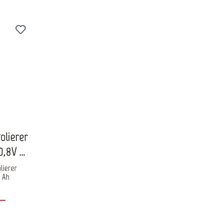
olierer
0,8V /
olierer
.0 Ah