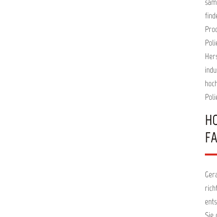
sämt
find
Prod
Poli
Hers
indu
hoch
Poli
H
F
Gera
rich
ents
Sie 