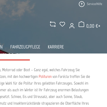
Service/Hilfe
0,00 €*
Warenkorb enthält 0 Pos
AN
FAHRZEUGPFLEGE
KARRIERE
ARÉCLA
, Motorrad oder Boot – Ganz egal, welches Fahrzeug Sie
tzen, mit den hochwertigen
Polituren
von Farécla treffen Sie die
tige Wahl für die Politur Ihres geliebten Fahrzeuges. Sowohl im
mer als auch im Winter ist Ihr Fahrzeug enormen Belastungen
esetzt. Schnee, Eis und Streusalz, aber auch Sonne, Staub,
utz und Insektenrückstände strapazieren die Oberfläche Ihres