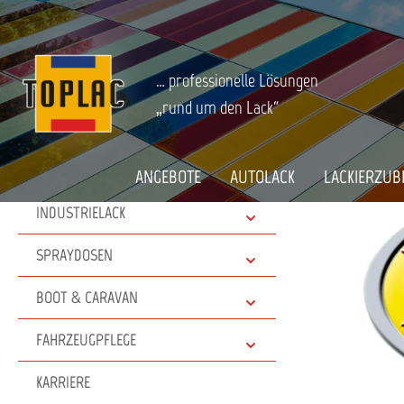
springen
Zur Hauptnavigation springen
Hersteller von A-Z
Farecla
… professionelle Lösungen
ANGEBOTE
Produk
„rund um den Lack“
AUTOLACK
LACKIERZUBEHÖR
ANGEBOTE
AUTOLACK
LACKIERZUB
INDUSTRIELACK
SPRAYDOSEN
BOOT & CARAVAN
FAHRZEUGPFLEGE
KARRIERE