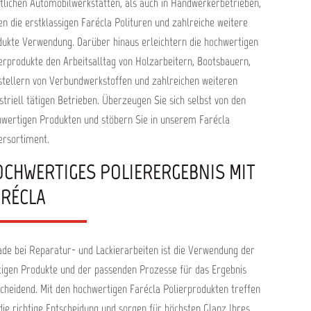
lichen Automobilwerkstätten, als auch in Handwerkerbetrieben,
en die erstklassigen Farécla Polituren und zahlreiche weitere
ukte Verwendung. Darüber hinaus erleichtern die hochwertigen
erprodukte den Arbeitsalltag von Holzarbeitern, Bootsbauern,
tellern von Verbundwerkstoffen und zahlreichen weiteren
striell tätigen Betrieben. Überzeugen Sie sich selbst von den
wertigen Produkten und stöbern Sie in unserem Farécla
ersortiment.
OCHWERTIGES POLIERERGEBNIS MIT
ARÉCLA
de bei Reparatur- und Lackierarbeiten ist die Verwendung der
tigen Produkte und der passenden Prozesse für das Ergebnis
cheidend. Mit den hochwertigen Farécla Polierprodukten treffen
die richtige Entscheidung und sorgen für höchsten Glanz Ihres