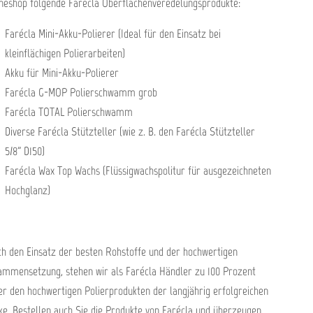
ineshop folgende Farécla Oberflächenveredelungsprodukte:
Farécla Mini-Akku-Polierer (Ideal für den Einsatz bei
kleinflächigen Polierarbeiten)
Akku für Mini-Akku-Polierer
Farécla G-MOP Polierschwamm grob
Farécla TOTAL Polierschwamm
Diverse Farécla Stützteller (wie z. B. den Farécla Stützteller
5/8" D150)
Farécla Wax Top Wachs (Flüssigwachspolitur für ausgezeichneten
Hochglanz)
h den Einsatz der besten Rohstoffe und der hochwertigen
ammensetzung, stehen wir als Farécla Händler zu 100 Prozent
er den hochwertigen Polierprodukten der langjährig erfolgreichen
e. Bestellen auch Sie die Produkte von Farécla und überzeugen