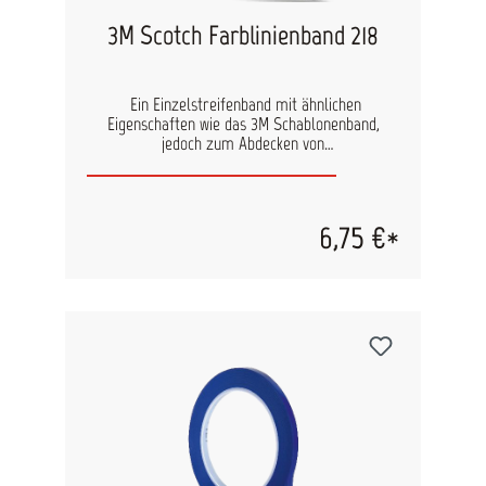
3M Scotch Farblinienband 218
Ein Einzelstreifenband mit ähnlichen
Eigenschaften wie das 3M Schablonenband,
jedoch zum Abdecken von
Zweifarbenstreifenlackierung gedacht. Wird als
55 m Rolle geliefert in den 4 Breiten 1,6 mm, 3
mm, 6 mm und 9 mm. Das Farblinienband hat
einen extrem dünnen Träger 0,114 mm und weist
6,75 €*
eine ausgezeichnete Kurvengängigkeit auf. Da es
weder Kantenriß noch Kräuseln verursacht,
eignet sich besonders für Mehrfarben- und
Designlackierungen, wo wirklich scharfe
Farbkanten erforderlich sind. Einsatzgebiet:
Mehrfarben- und Designlackierungen.
Eigenschaften: Extrem dünner Träger (0,114 mm),
temperaturbeständig bis 70°C / 1 Std.