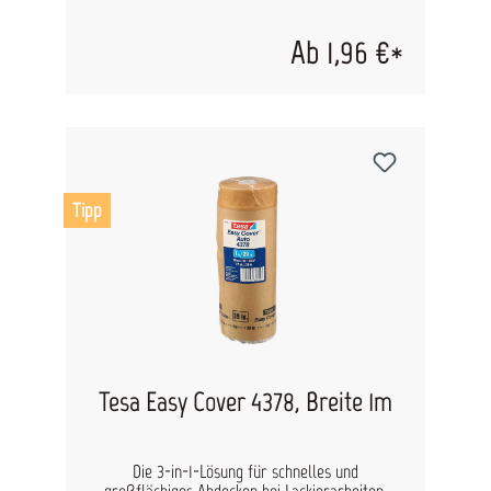
Tesakrepp 4317 ist nassschlifffest und besticht
durch eine gute Füllerhaftung auf der
Ab 1,96 €*
Bandoberseite. Nach der Trocknung ist das
Klebeband leicht zu entfernen. Technische Daten:
Trägermaterial leicht gekrepptes Papier, Dicke
140 µm Klebmasse Naturkautschuk Klebkraft auf
Stahl 3,3 N/cm Klebkraft auf rauen
Untergründen 1,2 N/cm Reißdehnung 10 %
Reißkraft 38 N/cm Temperaturbeständigkeit 80
°C Packeinheiten: 19 mm: 16 Rollen/Stange, 96
Tipp
Rollen/Karton 25 mm: 12 Rollen/Stange, 72
Rollen/Karton 30 mm: 10 Rollen/Stange, 60
Rollen/Karton 38 mm: 8 Rollen/Stange, 48
Rollen/Karton 50 mm: 6 Rollen/Stange, 36
Rollen/Karton
Tesa Easy Cover 4378, Breite 1m
Die 3-in-1-Lösung für schnelles und