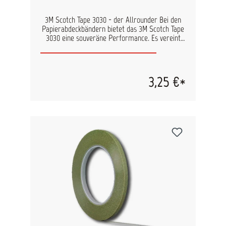
Schutzpapiers 37 g/m² 24 Rollen = 1 VE
3M Scotch Tape 3030 - der Allrounder Bei den
Papierabdeckbändern bietet das 3M Scotch Tape
3030 eine souveräne Performance. Es vereint
alle für die Lackierung wichtigen Eigenschaften in
sich und das zu einem attraktiven Preis. Das
flachgekreppte Klebeband ist für nahezu alle
Anwendungsfälle in der Lackiererei geeignet. Das
3,25 €*
Tape lässt sich sehr gut verarbeiten und hält auf
vielen Untergründen. Das 3M Scotch Tape 3030
ist bis 100°C Temperaturstabil. Eigenschaften:
flach gekreppt gute Lösemittelbeständigkeit
Kontrastfarbe und hohe Sofortklebekraft auf
vielen Untergründen einsetzbar
Temperaturstabil bis 100°C (1h) bedingte
Wasserbeständigkeit rückstandsloses Entfernen
in einem Stück hohe Kurvenstabilität