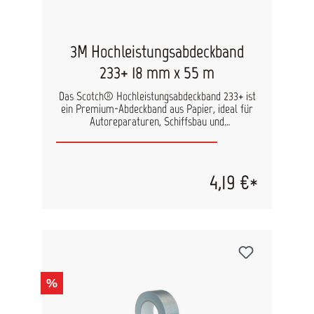
3M Hochleistungsabdeckband
233+ 18 mm x 55 m
Das Scotch® Hochleistungsabdeckband 233+ ist
ein Premium-Abdeckband aus Papier, ideal für
Autoreparaturen, Schiffsbau und
Lackreparaturen. Es bietet starke Haftung auf
Oberflächen wie Glas, Metall und Gummi und
lässt sich sauber entfernen, ohne
Kleberückstände zu hinterlassen. Dieses
4,19 €*
Abdeckband ist UV-beständig und widersteht
Feuchtigkeit, Chemikalien sowie wasser- und
lösungsmittelbasierten Lacken. Das
strapazierfähige Papiermaterial verhindert
Rissbildung, Ablösen und aufrollende Kanten.
Dank einer speziellen rückseitigen Trennschicht
minimiert es die Abrollkraft und verhindert
Faltenbildung und Lackdurchschlag. Es kann im
%
Freien bis zu drei Tage und in Innenräumen
länger ohne Klebereste oder Zerreißen entfernt
werden. Zudem hält es Temperaturen bis zu 120