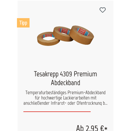
Tipp
Tesakrepp 4309 Premium
Abdeckband
Temperaturbeständiges Premium-Abdeckband
für hochwertige Lackierarbeiten mit
anschließender Infrarot- oder Ofentrocknung bis
120°C. Das tesakrepp 4309 ist ein schwach
gekrepptes, besonders dehnbares und flexibles
Abdeckband, welches über eine sehr gute
Anfangsklebkraft verfügt. Das Klebeband besitzt
Ab 2,95 €*
eine sehr gute Lack- und Füllerhaftung und ist