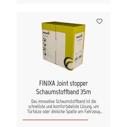
Nassschleifanwendungen Passt sich gekrümmten
ideal Flächen an Lässt sich schnell & sauber
entfernen Leuchtend grün für beste Sichtbarkeit
und exakte Kanten verfügbare Breiten: 18mm x
50m 48 Rol/Krt 24mm x 50m 36 Rol/Krt 36mm x
50m 24 Rol/Krt 48mm x 50m 20 Rol/Krt
FINIXA Joint stopper
Schaumstoffband 35m
Das innovative Schaumstoffband ist die
schnellste und komfortabelste Lösung, um
Türfalze oder ähnliche Spalte am Fahrzeug
präzise vor dem Grundieren zu maskieren. Mit
seinem einzigartigen, 8-förmigen Design bietet
es effektiven Schutz vor Overspray und bewahrt