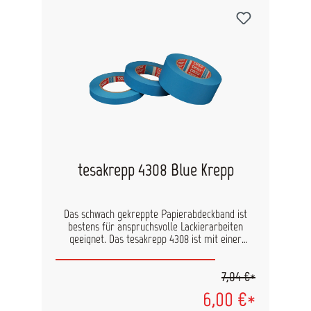
Technische Daten: Trägermaterial glatter
Papierträger Dicke 670 µm Klebmasse
Naturkautschuk Klebkraft auf Stahl 2,7 N/cm
Reißdehnung 6 % Reißkraft 180 N/cm
Temperaturbeständigkeit 60 °C
Packungseinheiten: 15 mm: 20 Rollen/Stange, 120
Rollen/Karton 19 mm: 16 Rollen/Stange, 96
Rollen/Karton 50 mm: 6 Rollen/Stange, 36
Rollen/Karton
tesakrepp 4308 Blue Krepp
Das schwach gekreppte Papierabdeckband ist
bestens für anspruchsvolle Lackierarbeiten
geeignet. Das tesakrepp 4308 ist mit einer
hervorragenden Klebkraft ausgestattet. Das
garantiert eine schnelle und hohe
7,04 €*
Verklebungssicherheit auch auf Gummi, Glas und
Kunststoffprofilen. Durch den extrem flexiblen
6,00 €*
Träger ist ein exaktes Verkleben auf langen