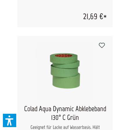
Außerdem ist das Colad schleiffeste Klebeband
hervorragend geeignet, zum kurzfristigem
Anheften von geklebten Scheiben. Sowohl in
21,69 €*
der Länge, als auch in der Breite sehr gut
einzureißen ohne auszufransen. Blasenfreis
klbene garantiert eine glatte Oberfläche.
Einfaches Entfernen ohne Kleberückstände
(selbst nicht nach längerer Einwirktemperatur
von über 60°C). Abmessungen: 50 mm x 50 m
Colad Aqua Dynamic Abklebeband
130° C Grün
Geeignet für Lacke auf Wasserbasis. Hält