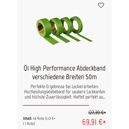
Q1 High Performance Abdeckband
verschiedene Breiten 50m
Perfekte Ergebnisse bei Lackierarbeiten:
Hochleistungsklebeband für saubere Lackkanten
und höchste Zuverlässigkeit. Haftet perfekt auf
verschiedenen Oberflächen, passt sich auch
gekrümmten Flächen an und lässt sich
127,39 €*
rückstandsfrei entfernen. Eigenschaften:
Temperaturbeständigkeit bis 110 °C (30 Min.) UV-
Inhalt:
48 Rolle
(1,43 €*
69,91 €*
stabil bis zu 3 Tage Wasserabweisend – ideal für
/ 1 Rolle)
Lacke auf Wasserbasis &