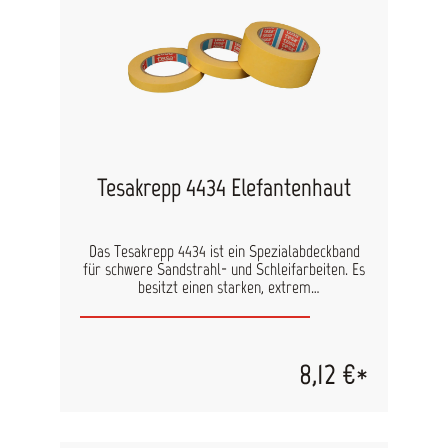
Tesakrepp 4434 Elefantenhaut
Das Tesakrepp 4434 ist ein Spezialabdeckband
für schwere Sandstrahl- und Schleifarbeiten. Es
besitzt einen starken, extrem
widerstandsfähigen Papierträger. Tesakrepp
4434 zeichnet sich außerdem durch eine hohe
Klebkraft auch auf kritischen Untergründen aus.
Nach der Anwendung lässt sich das Klebeband
8,12 €*
problemlos entfernen. Hauptsächlich werden mit
Tesakrepp 4434 Elefantenhaut angrenzenden
Oberflächen geschützt. Auch bei längeren
Sandstrahl- und Schleifarbeiten (50 Sek./4 bar).