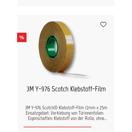
Geraden sowie in schwierigen Kurven möglich.
Das wiederum führt zu sauberen
Lackierergebnisse mit scharfen und exakten
Lackkanten. Tesakrepp 4308 Blue Krepp ist bis zu
100°C temperaturbeständig und lässt sich auch
nach der Trocknung leicht abziehen. Das
Klebeband ist geeignet zum Abdecken bei
%
anspruchsvolle Lackierarbeiten in der
Fahrzeugreparatur mit anschließender
Trocknung bis 100°C (Lösemittel- und
Wasserlacke).
3M Y-976 Scotch Klebstoff-Film
3M Y-976 Scotch® Klebstoff-Film 12mm x 25m
Einsatzgebiet: Verklebung von Türinnenfolien.
Eigenschaften: Klebstoff von der Rolle, ohne
Träger hohe Soforthaftung temperaturbeständig
'-40°C bis +120°C' UV- und lösemittelfest