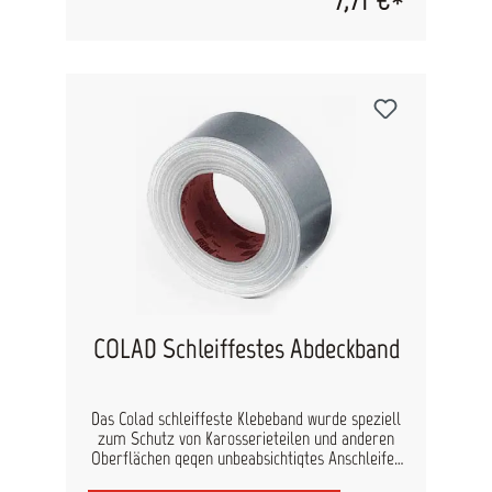
Durchbluten von Farben und Lacken verhindert.
Das Klebeband besitzt die perfekte Klebekraft
für alle Untergründe. Besonders geeignet ist das
Tape auf sogenannten kritischen Untergründen
wie Scheibengummis, Türgriffe, Kunststoffteile
etc. Eigenschaften: temperaturbeständig bis
80°C UV-beständig sehr gute Lösemittel- und
Wasserbeständigkeit einsetzbar auf kritischen
Untergründen rückstandsloses Entfernen Träger
nur 0,8mm
COLAD Schleiffestes Abdeckband
Das Colad schleiffeste Klebeband wurde speziell
zum Schutz von Karosserieteilen und anderen
Oberflächen gegen unbeabsichtigtes Anschleifen
bei Schleif- und Sandstrahlarbeiten entwickelt.