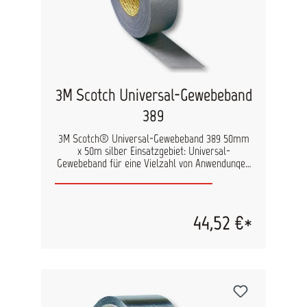
3M Scotch Universal-Gewebeband
389
3M Scotch® Universal-Gewebeband 389 50mm
x 50m silber Einsatzgebiet: Universal-
Gewebeband für eine Vielzahl von Anwendungen
im Bereich Markieren, Kennzeichnen, Bündeln,
Verstärken, Reparieren, Verkleben und
Abdichten. Eigenschaften: Engmaschiges,
polyethylenbeschichtetes Gewebeband. Neben
44,52 €*
der sehr hohen Dauerhaltekraft und dem guten
Anpassungsvermögen ist dieses Klebeband von
Hand abreißbar. Gute Wasserbeständigkeit und
sehr gute Klebkraft auf einer Vielzahl von
Oberflächen. Temperaturbeständig bis 70°C.
Preis pro Rolle