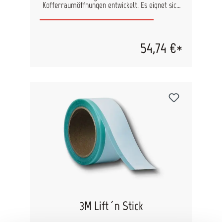
Kofferraumöffnungen entwickelt. Es eignet sich
hervorragend zum Versiegeln einzelner Teile bei
Lackierarbeiten. Mit dem 3M Soft Tape sparen
Sie bei Fahrzeuglackierarbeiten Zeit, da weniger
Nacharbeiten erforderlich sind. Durch die
54,74 €*
speziellen Klebstoffeigenschaften kann das Soft
Tape problemlos neu platziert werden. Vorteile:
Vermeiden Sie harte Lackkanten in Öffnungen
und versiegeln Sie Öffnungen zuverlässig. Keine
Nachbearbeitung aufgrund von unerwünschten
Klebebandlinien mehr Speziell entwickelte
Struktur aus Polyurethanschaum Der schnellste
und effizienteste Weg zum Abdecken und
Versiegeln von Öffnungen Eigenschaften:
temperaturbeständig bis 80°C/1 Stunde
Anwendungshinweise: Es gibt zwei verschiedene
Breiten beim Soft Tape (13mm und 19mm).
Bringen Sie das Band an der Karosserielinie an
ohne es zu sehr zu dehnen. Pressen Sie das Soft
Tape mit leichtem Druck in beide Richtungen an.
So schützen Sie den Fahrzeuginnenraum effektiv
vor Farbnebel.
3M Lift´n Stick