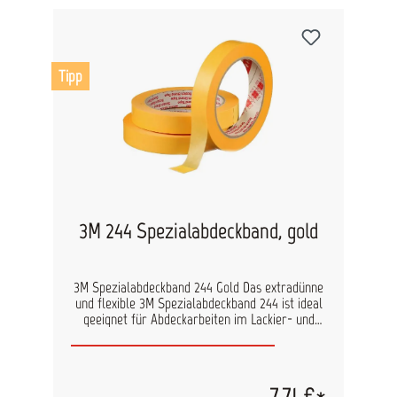
Tipp
3M 244 Spezialabdeckband, gold
3M Spezialabdeckband 244 Gold Das extradünne
und flexible 3M Spezialabdeckband 244 ist ideal
geeignet für Abdeckarbeiten im Lackier- und
Karosseriebereich, bei denen es auf ganz exakte,
scharfe Lackkanten ankommt. Durch die
spezielle Imprägnierung des 3M
Spezialabdeckbandes Gold 244 wird ein
7,71 €*