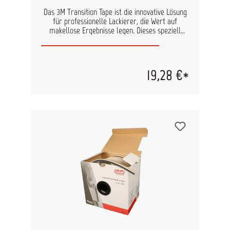
Das 3M Transition Tape ist die innovative Lösung
für professionelle Lackierer, die Wert auf
makellose Ergebnisse legen. Dieses speziell
entwickelte Klebeband minimiert harte
Lackkanten und sorgt für nahezu unsichtbare
Übergänge – ideal für Türöffnungen, Seitenteile
und Sicken. Dank des erhöhten Mittelgrats mit
19,28 €*
Klebstoff dringt der Lack unter die Bandkanten
ein und schafft eine saubere Verbindung
zwischen alter und neuer Lackschicht. Das
Ergebnis: weichere Lackkanten ohne zusätzlichen
Arbeitsaufwand. Vorteile auf einen Blick: Nahezu
unsichtbare Lackkanten: Perfekte Übergänge
zwischen alten und neuen Lackschichten.
Zeitsparend: Weniger Nacharbeiten im Vergleich
zu herkömmlichen Abdeckmethoden. Einfache
Anwendung: Ergänzt Standard-Abdeckprodukte
für optimalen Schutz angrenzender Bereiche.
Universell einsetzbar: Ideal für Schutzlacke
gegen Steinschlag und anspruchsvolle
Lackierungen. Innovatives Design: Nur der
erhöhte Mittelgrat ist klebend – für präzise
Ergebnisse und einfache Handhabung. Mit einer
Breite von 7 mm und einer benutzerfreundlichen