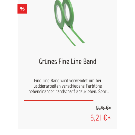
%
Grünes Fine Line Band
Fine Line Band wird verwendet um bei
Lackierarbeiten verschiedene Farbtöne
nebeneinander randscharf abzukleben. Sehr
gute Klebekraft auf aller Arten von Oberflächen.
Ideal auch bei der Verarbeitung wasserbasierter
9,76 €*
Lacke. Garantiert sauberes Arbeiten ohne
Kleberückstände zu hinterlassen.
6,21 €*