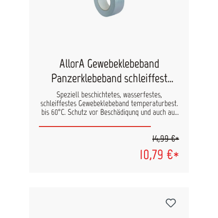
°C für 30 Minuten stand.
AllorA Gewebeklebeband
Panzerklebeband schleiffest
50mm x 50m
Speziell beschichtetes, wasserfestes,
schleiffestes Gewebeklebeband temperaturbest.
bis 60°C. Schutz vor Beschädigung und auch auf
sehr schwierigen Untergründen durch hohe
Klebekraft einsetzbar. Länge: 50 m Breite: 50
14,99 €*
mm
10,79 €*