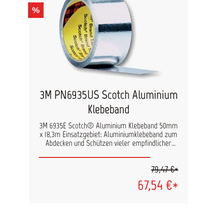
%
3M PN6935US Scotch Aluminium
Klebeband
3M 6935E Scotch® Aluminium Klebeband 50mm
x 18,3m Einsatzgebiet: Aluminiumklebeband zum
Abdecken und Schützen vieler empfindlicher
Bauteile und Oberflächen, für die Wärmeleitung,
Schutz von Kunststoff-Bauteilen gegen Hitze und
79,47 €*
zur Erhöhung der Lichtreflektion Eigenschaften:
Acrylatklebstoff, Klebebanddicke 0,12 mm,
67,54 €*
Trägermaterial
Weichaluminium,Temperatureinsatzbereich:
-50°C bis +120°C Preis pro Rolle