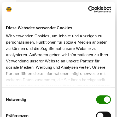
Einsatzgebiet: Für Abdeckarbeiten an
Dichtgummis von direkt verklebten
Fahrzeugscheiben mit werkseitig integrierter
Dichtung. Eigenschaften: Abdeckband mit
transparentem Kunststoffstreifen und
Diese Webseite verwendet Cookies
Papierliner, temperaturbestündig bis 110°C / 1
Std., hinterlüsst keine Klebstoffrückstünde auf
Wir verwenden Cookies, um Inhalte und Anzeigen zu
44,23 €*
Glas und Lack. 50 mm x 10 m
personalisieren, Funktionen für soziale Medien anbieten
zu können und die Zugriffe auf unsere Website zu
analysieren. Außerdem geben wir Informationen zu Ihrer
Verwendung unserer Website an unsere Partner für
soziale Medien, Werbung und Analysen weiter. Unsere
Partner führen diese Informationen möglicherweise mit
weiteren Daten zusammen, die Sie ihnen bereitgestellt
haben oder die sie im Rahmen Ihrer Nutzung der Dienste
gesammelt haben.
Einwilligungsauswahl
Notwendig
Präferenzen