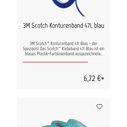
3M Scotch Konturenband 471, blau
3M Scotch™ Konturenband 471 Blau - der
Spezialist Das Scotch™ Klebeband 471 Blau ist ein
blaues Plastik-Farblinienband ausgezeichneter
Flexibilität. Es läßt sich ohne Kleberückstände
leicht entfernen. Das Spezialband ist für
hochwertige Lackierarbeiten z.B. in der
Automobilindustrie konzipiert . 3M Scotch™
6,72 €*
Klebeband 471 Blau wird für Mehrfarben-oder
Design-Lackierungen im Autoreparaturbereich
angewendet. Es ist speziell für Maskierungen von
Kunststoffteilen entwickelt worden und kommt
überall dort zum Einsatz wo sehr feine und
saubere Lackierarbeiten ausgeführt werden
müssen. Die Temperaturbeständigkeit des
Klebebandes liegt bei 70 °C (über 1h). Mit dem
extrem dünnen und hochflexiblen Vinylband
vermeiden Sie Kantenaufwurf beim Abdecken