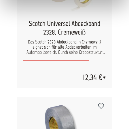
Scotch Universal Abdeckband
2328, Cremeweiß
Das Scotch 2328 Abdeckband in Cremeweiß
eignet sich für alle Abdeckarbeiten im
Automobilbereich. Durch seine Kreppstruktur
bietet es hervorragende Anpassung und
Haftfähigkeit an Ecken, einen sicheren Halt und
eine einfache und saubere Entfernung. Das
Klebeband ist lösemittelbeständig und lässt sich
12,34 €*
mit allen üblichen Autolacksystemen
kombinieren. Verfügbar in den Größen: 18mm,
36mm, 48mm und 100mm.