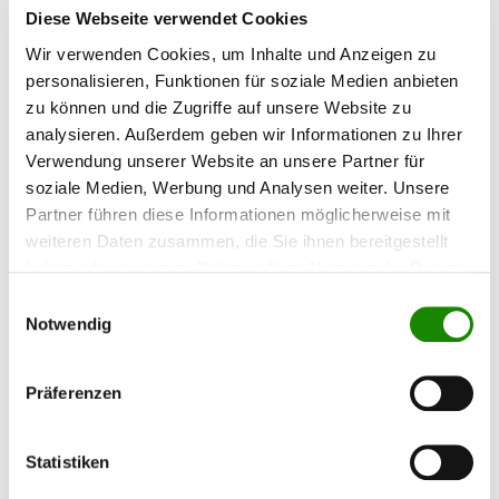
Diese Webseite verwendet Cookies
Wir verwenden Cookies, um Inhalte und Anzeigen zu
personalisieren, Funktionen für soziale Medien anbieten
zu können und die Zugriffe auf unsere Website zu
analysieren. Außerdem geben wir Informationen zu Ihrer
Verwendung unserer Website an unsere Partner für
soziale Medien, Werbung und Analysen weiter. Unsere
Partner führen diese Informationen möglicherweise mit
weiteren Daten zusammen, die Sie ihnen bereitgestellt
haben oder die sie im Rahmen Ihrer Nutzung der Dienste
gesammelt haben.
Einwilligungsauswahl
Notwendig
Spot-Repair Produkte online
In unserem eShop finden Sie eine große Auswahl von Produkten,
Präferenzen
die Sie für eine professionelle Reparatur benötigen. Wenn Sie
Hilfe bei Ihrer Bestellung oder der Auswahl der Produkte
benötigen, stehen wir Ihnen gern telefonisch oder per E-Mail zur
Statistiken
Verfügung.