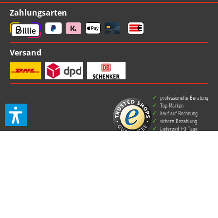
Zahlungsarten
Versand
professionelle Beratung
Top Marken
Kauf auf Rechnung
sichere Bezahlung
Lieferzeit 1-3 Tage
kostenlose Rücksendung
Folgen Sie uns bei
* Alle Preise inkl. gesetzl. Mehrwertsteuer zzgl.
Versandkosten
und ggf.
Nachnahmegebühren, wenn nicht anders angegeben.